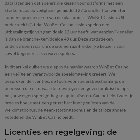
data laten zien dat spelers die kiezen voor platforms met een
sterke focus op veiligheid, gemiddeld 27 % sneller hun winsten
kunnen opnemen. Een van die platforms is WinBet Casino. Uit
onderzoek blijkt dat WinBet Casino casino spelen een
uitbetalingstijd van gemiddeld 12 uur heeft, wat aanzienlijk sneller
is dan de branche‑gemiddelde 48 uur. Deze statistieken
onderstrepen waarom de site een aantrekkelijke keuze is voor
zowel beginners als ervaren spelers.
In dit artikel duiken we diep in de manier waarop WinBet Casino
een veilige en verantwoorde speelomgeving creëert. We
bespreken de licenties, de tools voor spelersbescherming, de
bonussen die echt waarde toevoegen, en geven praktische tips
om jouw eigen speelgedrag te optimaliseren. Aan het eind weet je
precies hoe je met een gerust hart kunt genieten van de
welkomstbonus, de geen‑stortingsbonus en de talloze andere
voordelen die WinBet Casino biedt.
Licenties en regelgeving: de