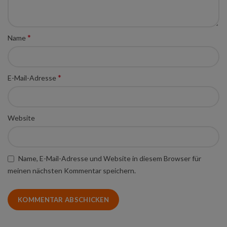
*
Name
*
E-Mail-Adresse
Website
Name, E-Mail-Adresse und Website in diesem Browser für
meinen nächsten Kommentar speichern.