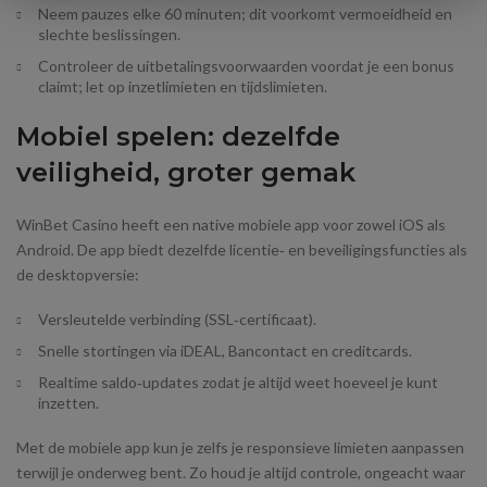
Neem pauzes elke 60 minuten; dit voorkomt vermoeidheid en
slechte beslissingen.
Controleer de uitbetalingsvoorwaarden voordat je een bonus
claimt; let op inzetlimieten en tijdslimieten.
Mobiel spelen: dezelfde
veiligheid, groter gemak
WinBet Casino heeft een native mobiele app voor zowel iOS als
Android. De app biedt dezelfde licentie‑ en beveiligingsfuncties als
de desktopversie:
Versleutelde verbinding (SSL‑certificaat).
Snelle stortingen via iDEAL, Bancontact en creditcards.
Realtime saldo‑updates zodat je altijd weet hoeveel je kunt
inzetten.
Met de mobiele app kun je zelfs je responsieve limieten aanpassen
terwijl je onderweg bent. Zo houd je altijd controle, ongeacht waar