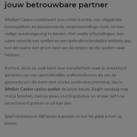
jouw betrouwbare partner
WinBet Casino combineert een solide licentie, een uitgebreid
bonuspakket, en geavanceerde verantwoordings‑tools om een
veilige speelomgeving te bieden. Met snelle uitbetalingen, een
ruime selectie van spellen en een gebruiksvriendelijke mobiele app,
lost dit casino een groot deel van de zorgen op die spelers vaak
hebben.
Kortom, als je op zoek bent naar een platform waar je zowel kunt
genieten van een aantrekkelijke welkomstbonus als van de
gemoedsrust die komt met sterke spelersbescherming, dan is
WinBet Casino casino spelen
de juiste keuze. Begin vandaag nog,
stel je limieten, claim je geen‑stortingsbonus en ervaar zelf hoe
verantwoord gokken er uit kan zien.
Speel verantwoord, blijf binnen je grenzen en laat het geluk je kant op
komen.