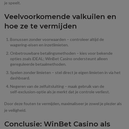
je speelt.
Veelvoorkomende valkuilen en
hoe ze te vermijden
Bonussen zonder voorwaarden – controleer altijd de
wagering‑eisen en inzetlimieten.
Onbetrouwbare betalingsmethoden – kies voor bekende
opties zoals iDEAL; WinBet Casino ondersteunt alleen
gereguleerde betaalmethoden.
Spelen zonder limieten – stel direct je eigen limieten in via het
dashboard.
Negeren van de zelfuitsluiting – maak gebruik van de
self‑exclusion‑optie als je merkt dat je controle verliest.
Door deze fouten te vermijden, maximaliseer je zowel je plezier als
je veiligheid.
Conclusie: WinBet Casino als