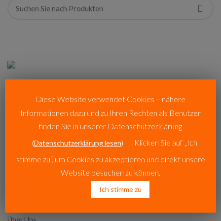
VP STAHL SOLINGEN
Diese Website verwendet Cookies – nähere
Informationen dazu und zu Ihren Rechten als Benutzer
VP Stahl ist mit einem Erfahrungsschatz von 30 Jahren Ihr Partner
rund um Solinger Messer und Stahlprodukte.
finden Sie in unserer Datenschutzerklärung
. Klicken Sie auf „Ich
(Datenschutzerklärung lesen)
Konrad-Adenauerstr.64, 42651 Solingen
Telefon: +49 (0) 212 22550644
stimme zu“, um Cookies zu akzeptieren und direkt unsere
Website besuchen zu können.
E-Mail: info@vp-stahl-solingen.de
Ich stimme zu
LINKS
Über Uns