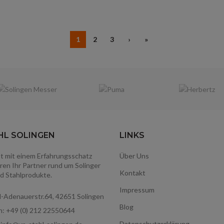
1
2
3
›
»
HL SOLINGEN
LINKS
st mit einem Erfahrungsschatz
Über Uns
ren Ihr Partner rund um Solinger
Kontakt
d Stahlprodukte.
Impressum
-Adenauerstr.64, 42651 Solingen
Blog
n: +49 (0) 212 22550644
Datenschutzerklärung