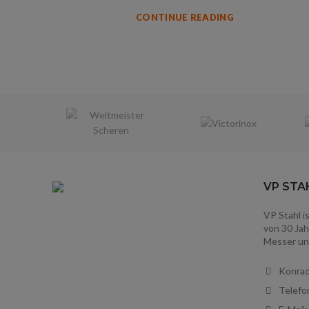
CONTINUE READING
VP STA
VP Stahl i
von 30 Jah
Messer un
Konrad
Telefo