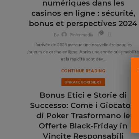
numériques dans les
casinos en ligne : sécurité,
bonus et perspectives 2024
0
By
Pinienmedia
L’arrivée de 2024 marque une nouvelle ère pour les
joueurs de casino en ligne. Après une année où la mobilité
et la rapidité sont dev...
D
CONTINUE READING
UNKATEGORISIERT
Bonus Etici e Storie di
Successo: Come i Giocatori
di Poker Trasformano le
Offerte Black‑Friday in
Vincite Responsabili