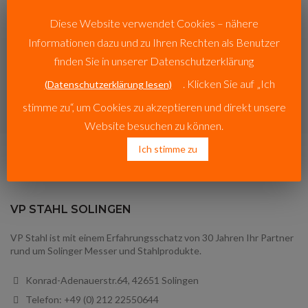
bequemer zu gestalten.
Diese Website verwendet Cookies – nähere
Informationen dazu und zu Ihren Rechten als Benutzer
ANMELDEN
finden Sie in unserer Datenschutzerklärung
. Klicken Sie auf „Ich
(Datenschutzerklärung lesen)
stimme zu“, um Cookies zu akzeptieren und direkt unsere
Website besuchen zu können.
Ich stimme zu
VP STAHL SOLINGEN
VP Stahl ist mit einem Erfahrungsschatz von 30 Jahren Ihr Partner
rund um Solinger Messer und Stahlprodukte.
Konrad-Adenauerstr.64, 42651 Solingen
Telefon: +49 (0) 212 22550644