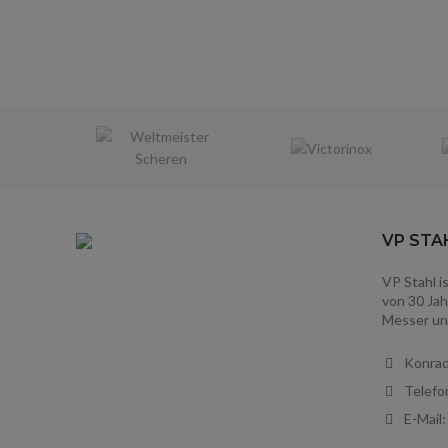
VP STA
VP Stahl i
von 30 Jah
Messer un
Konrad
Telefo
E-Mail: