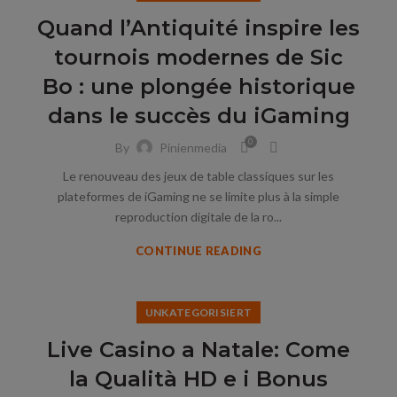
Quand l’Antiquité inspire les
tournois modernes de Sic
Bo : une plongée historique
dans le succès du iGaming
0
By
Pinienmedia
Le renouveau des jeux de table classiques sur les
plateformes de iGaming ne se limite plus à la simple
reproduction digitale de la ro...
CONTINUE READING
UNKATEGORISIERT
Live Casino a Natale: Come
la Qualità HD e i Bonus