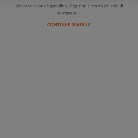
giocatori vivono il gambling. Oggi non si tratta più solo di
puntare su ...
CONTINUE READING