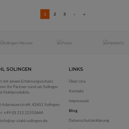
1
2
3
›
»
HL SOLINGEN
LINKS
st mit einem Erfahrungsschatz
Über Uns
ren Ihr Partner rund um Solinger
Kontakt
d Stahlprodukte.
Impressum
-Adenauerstr.64, 42651 Solingen
Blog
n: +49 (0) 212 22550644
Datenschutzerklärung
 info@vp-stahl-solingen.de