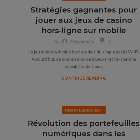
Stratégies gagnantes pour
jouer aux jeux de casino
hors‑ligne sur mobile
0
By
Pinienmedia
Le jeu mobile a évolué bien au‑delà du simple accès Wi‑Fi.
Aujourd’hui, de plus en plus de joueurs recherchent la
possibilité de s’am...
CONTINUE READING
UNKATEGORISIERT
Révolution des portefeuilles
numériques dans les