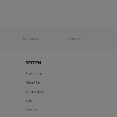
SEITEN
Startseite
Über Uns
Onlineshop
Sale
Kontakt