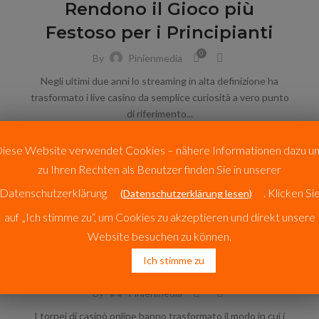
Rendono il Gioco più
Festoso per i Principianti
0
By
Pinienmedia
Negli ultimi due anni lo streaming in alta definizione ha
trasformato i live casino da semplice curiosità a vero punto
di riferimento...
CONTINUE READING
iese Website verwendet Cookies – nähere Informationen dazu u
UNKATEGORISIERT
zu Ihren Rechten als Benutzer finden Sie in unserer
Datenschutzerklärung
. Klicken Si
Il “Cool‑Off” nei Tornei di
(Datenschutzerklärung lesen)
auf „Ich stimme zu“, um Cookies zu akzeptieren und direkt unsere
Casinò: mito o realtà?
Website besuchen zu können.
Un’analisi responsabile e di
Ich stimme zu
mercato
0
By
Pinienmedia
I tornei di casinò online hanno trasformato il modo in cui i