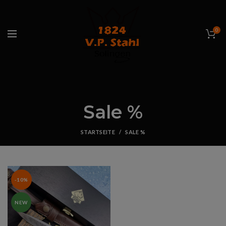
0
Sale %
STARTSEITE
SALE %
-10%
NEW