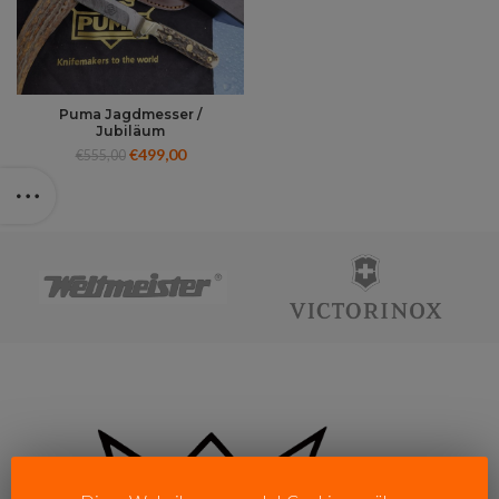
Puma Jagdmesser /
Jubiläum
€
499,00
€
555,00