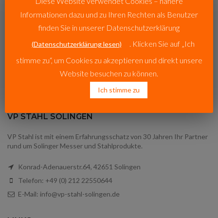
Diese Website verwendet Cookies – nähere
Informationen dazu und zu Ihren Rechten als Benutzer
finden Sie in unserer Datenschutzerklärung
. Klicken Sie auf „Ich
(Datenschutzerklärung lesen)
stimme zu“, um Cookies zu akzeptieren und direkt unsere
Website besuchen zu können.
Ich stimme zu
VP STAHL SOLINGEN
VP Stahl ist mit einem Erfahrungsschatz von 30 Jahren Ihr Partner
rund um Solinger Messer und Stahlprodukte.
Konrad-Adenauerstr.64, 42651 Solingen
Telefon: +49 (0) 212 22550644
E-Mail: info@vp-stahl-solingen.de