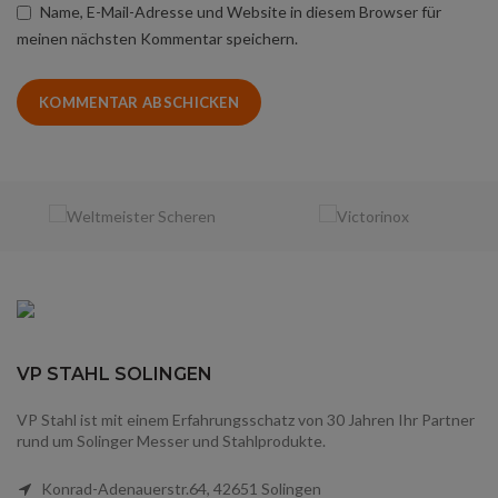
Name, E-Mail-Adresse und Website in diesem Browser für
meinen nächsten Kommentar speichern.
VP STAHL SOLINGEN
VP Stahl ist mit einem Erfahrungsschatz von 30 Jahren Ihr Partner
rund um Solinger Messer und Stahlprodukte.
Konrad-Adenauerstr.64, 42651 Solingen