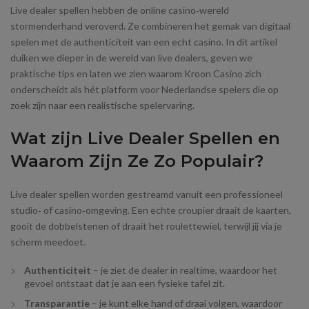
Live dealer spellen hebben de online casino‑wereld
stormenderhand veroverd. Ze combineren het gemak van digitaal
spelen met de authenticiteit van een echt casino. In dit artikel
duiken we dieper in de wereld van live dealers, geven we
praktische tips en laten we zien waarom Kroon Casino zich
onderscheidt als hét platform voor Nederlandse spelers die op
zoek zijn naar een realistische spelervaring.
Wat zijn Live Dealer Spellen en
Waarom Zijn Ze Zo Populair?
Live dealer spellen worden gestreamd vanuit een professioneel
studio‑ of casino‑omgeving. Een echte croupier draait de kaarten,
gooit de dobbelstenen of draait het roulettewiel, terwijl jij via je
scherm meedoet.
Authenticiteit
– je ziet de dealer in realtime, waardoor het
gevoel ontstaat dat je aan een fysieke tafel zit.
Transparantie
– je kunt elke hand of draai volgen, waardoor