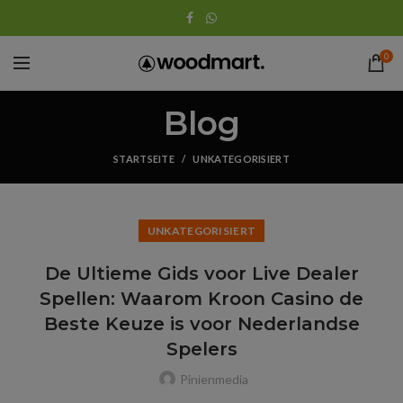
0
Blog
STARTSEITE
UNKATEGORISIERT
UNKATEGORISIERT
De Ultieme Gids voor Live Dealer
Spellen: Waarom Kroon Casino de
Beste Keuze is voor Nederlandse
Spelers
Pinienmedia