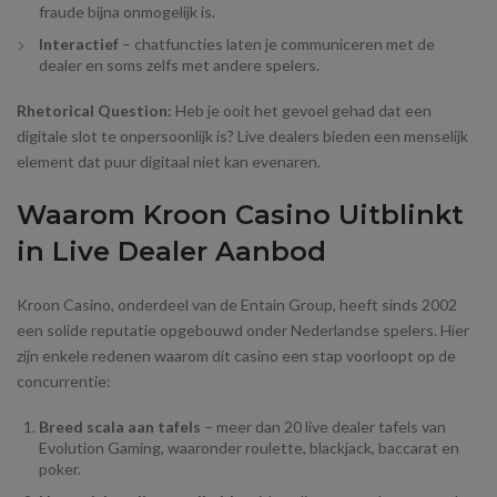
fraude bijna onmogelijk is.
Interactief
– chatfuncties laten je communiceren met de
dealer en soms zelfs met andere spelers.
Rhetorical Question:
Heb je ooit het gevoel gehad dat een
digitale slot te onpersoonlijk is? Live dealers bieden een menselijk
element dat puur digitaal niet kan evenaren.
Waarom Kroon Casino Uitblinkt
in Live Dealer Aanbod
Kroon Casino, onderdeel van de Entain Group, heeft sinds 2002
een solide reputatie opgebouwd onder Nederlandse spelers. Hier
zijn enkele redenen waarom dit casino een stap voorloopt op de
concurrentie:
Breed scala aan tafels
– meer dan 20 live dealer tafels van
Evolution Gaming, waaronder roulette, blackjack, baccarat en
poker.