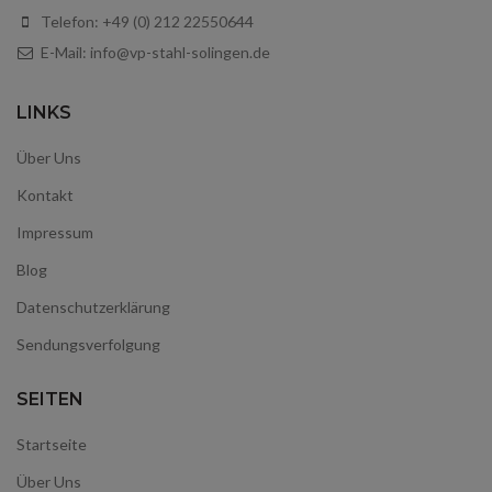
Telefon: +49 (0) 212 22550644
E-Mail: info@vp-stahl-solingen.de
LINKS
Über Uns
Kontakt
Impressum
Blog
Datenschutzerklärung
Sendungsverfolgung
SEITEN
Startseite
Über Uns