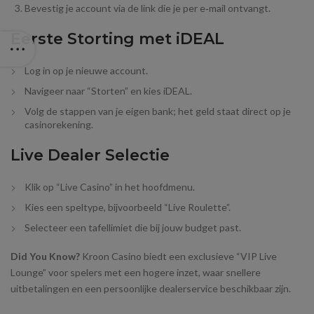
Bevestig je account via de link die je per e‑mail ontvangt.
Eerste Storting met iDEAL
Log in op je nieuwe account.
Navigeer naar “Storten” en kies iDEAL.
Volg de stappen van je eigen bank; het geld staat direct op je
casinorekening.
Live Dealer Selectie
Klik op “Live Casino” in het hoofdmenu.
Kies een speltype, bijvoorbeeld “Live Roulette”.
Selecteer een tafellimiet die bij jouw budget past.
Did You Know?
Kroon Casino biedt een exclusieve “VIP Live
Lounge” voor spelers met een hogere inzet, waar snellere
uitbetalingen en een persoonlijke dealerservice beschikbaar zijn.